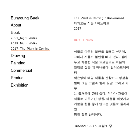
Eunyoung Baek
The Plant is Coming / Booknomad
다가오는 식물 / 북노마드
About
2017
Book
2021_Night Walks
BUY IT NOW
2019_Night Walks
2017_The Plant is Coming
식물로 마음의 불안을 달래고 싶은데,
Drawing
그마저 시들까 불안할 때가 있다. 곁에
두고 차분한 식물 드로잉으로 마음의
Painting
안정을 찾을 때 꺼내본다. 일러스트레이
Commercial
터
Product
백은영이 매일 식물을 관찰하고 영감을
받아 그린 그림과 함께 꽃말, 그리고 키
Exhibition
우
는 즐거움에 관해 썼다. 작가가 관찰한
식물로 이루어진 정원, 마음을 빼앗기고
기분을 한층 좋게 만드는 것들로 둘러싸
인
정원 같은 산책이다.
-BAZAAR 2017, 11월호 중